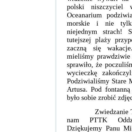
polski niszczycie
Oceanarium podziwia
morskie i nie tyl
niejednym strach! 
tutejszej plaży przy
zaczną się wakacj
mieliśmy prawdziwie 
sprawiło, że poczuli
wycieczkę zakończy
Podziwialiśmy Stare M
Artusa. Pod fontann
było sobie zrobić zdjęc
Zwiedzanie T
nam PTTK Oddzia
Dziękujemy Panu Mi