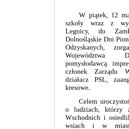
W piątek, 12 ma
szkoły wraz z wyc
Legnicy, do Zamk
Dolnośląskie Dni Pio
Odzyskanych, zorg
Województwa Do
p
omysłodawcą impr
członek Zarządu Wo
działacz PSL, zaa
kresowe.
Celem uroczysto
o ludziach, którzy
Wschodnich i osiedl
wsiach i w miast