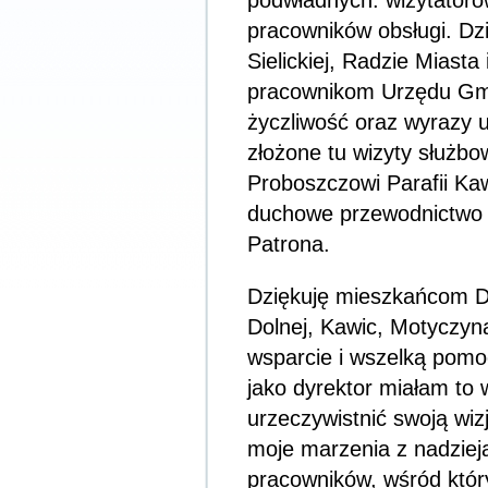
podwładnych: wizytatorów
pracowników obsługi. Dzię
Sielickiej, Radzie Miasta
pracownikom Urzędu Gmi
życzliwość oraz wyrazy 
złożone tu wizyty służbo
Proboszczowi Parafii Ka
duchowe przewodnictwo i m
Patrona.
Dziękuję mieszkańcom D
Dolnej, Kawic, Motyczyn
wsparcie i wszelką pomo
jako dyrektor miałam to 
urzeczywistnić swoją wiz
moje marzenia z nadzieja
pracowników, wśród któr