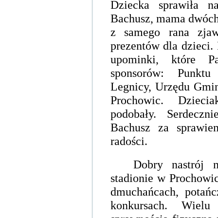
Dziecka sprawiła n
Bachusz, mama dwóch u
z samego rana zja
prezentów dla dzieci. 
upominki, które P
sponsorów: Punktu 
Legnicy, Urzędu Gmi
Prochowic. Dzieci
podobały. Serdeczn
Bachusz za sprawie
radości.
Dobry nastrój 
stadionie w Prochowic
dmuchańcach, potańc
konkursach. Wielu