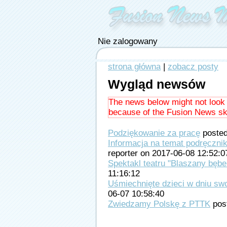
Nie zalogowany
strona główna
|
zobacz posty
Wygląd newsów
The news below might not look
because of the Fusion News skin
Podziękowanie za pracę
posted
Informacja na temat podręczni
reporter on 2017-06-08 12:52:0
Spektakl teatru "Blaszany bęb
11:16:12
Uśmiechnięte dzieci w dniu sw
06-07 10:58:40
Zwiedzamy Polskę z PTTK
post